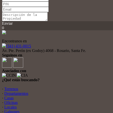
Enviar
0
Encontranos en
(341) 431-0015
Av. Pte. Perón (ex Godoy) 4068 - Rosario, Santa Fe.
Seguinos en
Asociados con
¿Qué estás buscando?
·
Terrenos
·
Departamentos
·
Casas
·
Oficinas
·
Locales
·
Galpones