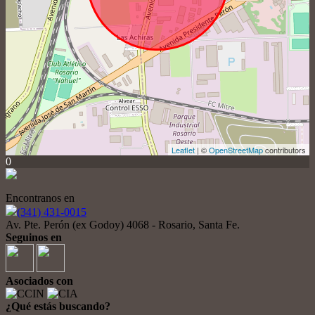
Leaflet
| ©
OpenStreetMap
contributors
0
Encontranos en
(341) 431-0015
Av. Pte. Perón (ex Godoy) 4068 - Rosario, Santa Fe.
Seguinos en
Asociados con
¿Qué estás buscando?