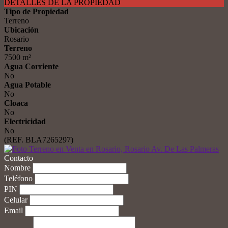
DETALLES DE LA PROPIEDAD
Tipo de Propiedad
Terreno
Ubicación
Rosario
Terreno
7500 m²
Agua Corriente
No
Agua Potable
No
Cloaca
No
Electricidad
No
(REF. BLA7265297)
Contacto
Nombre
Teléfono
PIN
Celular
Email