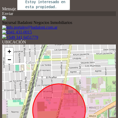
Mensaje
Enviar
Sucursal Badaloni Negocios Inmobiliarios
info.portales@badaloni.com.ar
0341 431-0015
+549 341 6451779
UBICACIÓN
+
−