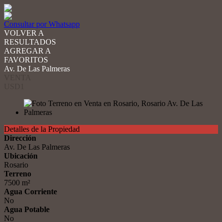
Consultar por Whatsapp
VOLVER A
RESULTADOS
AGREGAR A
FAVORITOS
Av. De Las Palmeras
VENTA
USD1
Detalles de la Propiedad
Dirección
Av. De Las Palmeras
Ubicación
Rosario
Terreno
7500 m²
Agua Corriente
No
Agua Potable
No